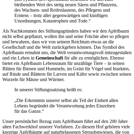
bleibenden Wert des stetig neuen Säens und Pflanzens,
des Wachsen- und Reifenlassens, des Pflegens und
Erntens – trotz aller gegenwärtigen und künftigen
Unordnungen, Katastrophen und Tode.“
Als Nachkommen des Stiftungsgründers haben wir den Apfelbaum
nicht selbst gepflanzt, wollen ihn und seine Früchte aber so pflegen
und bewahren, dass wir von seinem Reichtum etwas an die
Gesellschaft und die Welt zurückgeben können. Das Symbol des
Apfelbaum ermahnt uns, die Welt verantwortungsvoll mitzugestalten
und ein Leben in
Gemeinschaft
für alle zu ermöglichen. Ebenso
bietet ein Apfelbaum Lebensraum für unzählige Tiere – in seinen
Blüten für Bienen und Hummeln, im Geäst für Vögel und Insekten,
auf Rinde und Blättern für Larven und Käfer sowie zwischen seinen
Wurzeln für Mäuse und Würmer.
In unserer Stiftungssatzung heißt es:
„Die Erkenntnis unserer selbst als Teil der Einheit allen
Lebens begründet die Verantwortung jedes Einzelnen
für das Ganze.“
Unser persönlicher Bezug zum Apfelbaum führt auf den 200 Jahre
alten Fachwerkhof unserer Vorfahren. Zu diesem Hof gehören viele
knorrige Apfelbäume auf naturbelassenen Streuobstwiesen, die von